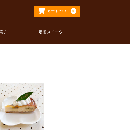
0
カートの中
菓子
定番スイーツ