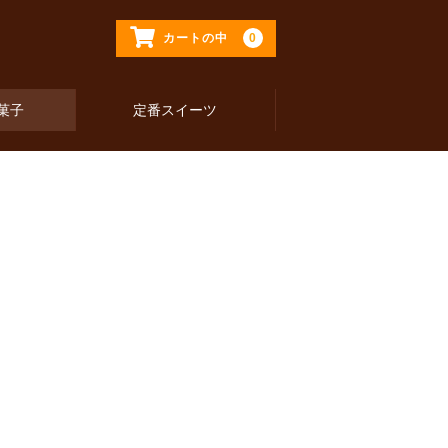
0
カートの中
菓子
定番スイーツ