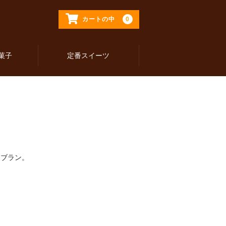
0
カートの中
菓子
定番スイーツ
ンブラン。